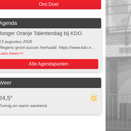
Ons Doel
Agenda
Jonger Oranje Talentendag bij KDO
13 augustus 2026
Wegens groot succes herhaald: https://www.kdo.n...
Lees meer
>>
Alle Agendapunten
Weer
24,5°
Zonnig en warm weekend