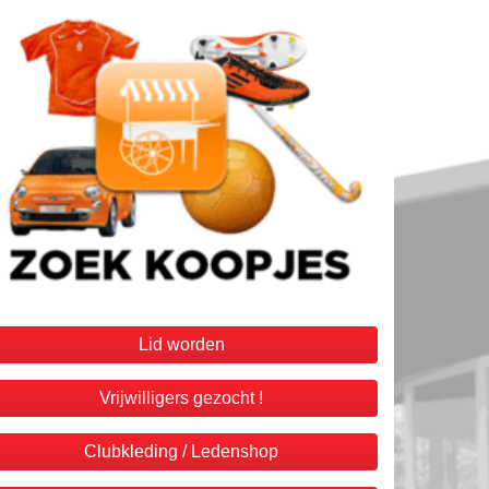
Lid worden
Vrijwilligers gezocht !
Clubkleding / Ledenshop