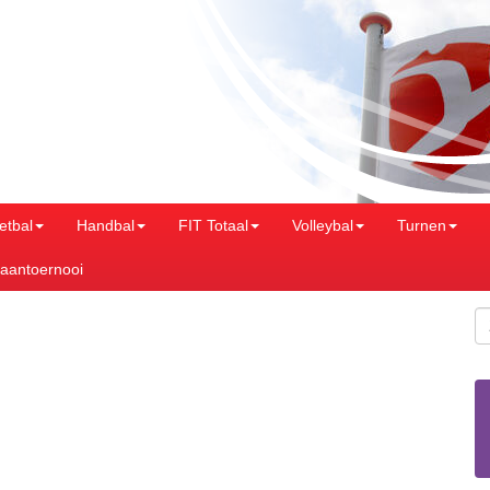
etbal
Handbal
FIT Totaal
Volleybal
Turnen
aantoernooi