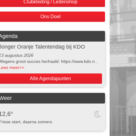
Clubkleding / Ledenshop
Ons Doel
Agenda
Jonger Oranje Talentendag bij KDO
13 augustus 2026
Wegens groot succes herhaald: https://www.kdo.n...
Lees meer
>>
Alle Agendapunten
Weer
12,6°
Frisse start, daarna zomers