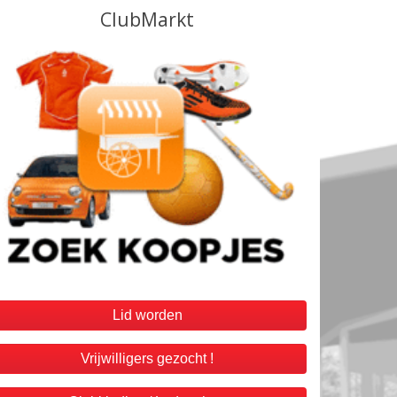
Lid worden
Vrijwilligers gezocht !