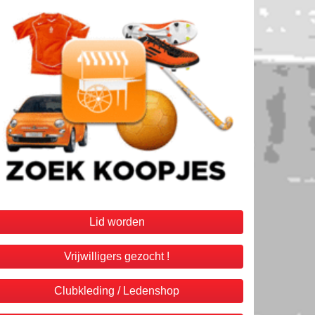
Lid worden
Vrijwilligers gezocht !
Clubkleding / Ledenshop