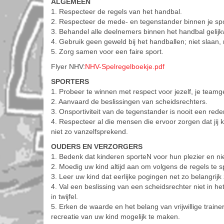
ALGEMEEN
1. Respecteer de regels van het handbal.
2. Respecteer de mede- en tegenstander binnen je spo
3. Behandel alle deelnemers binnen het handbal gelijk
4. Gebruik geen geweld bij het handballen; niet slaan, 
5. Zorg samen voor een faire sport.
Flyer NHV:
NHV-Spelregelboekje.pdf
SPORTERS
1. Probeer te winnen met respect voor jezelf, je team
2. Aanvaard de beslissingen van scheidsrechters.
3. Onsportiviteit van de tegenstander is nooit een reden
4. Respecteer al die mensen die ervoor zorgen dat jij k
niet zo vanzelfsprekend.
OUDERS EN VERZORGERS
1. Bedenk dat kinderen sporteN voor hun plezier en nie
2. Moedig uw kind altijd aan om volgens de regels te s
3. Leer uw kind dat eerlijke pogingen net zo belangrijk 
4. Val een beslissing van een scheidsrechter niet in he
in twijfel.
5. Erken de waarde en het belang van vrijwillige train
recreatie van uw kind mogelijk te maken.