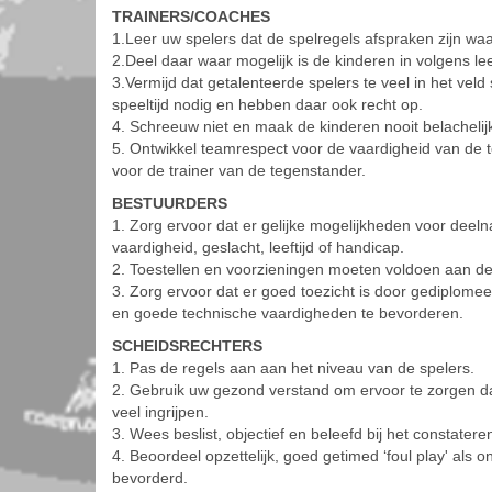
TRAINERS/COACHES
1.Leer uw spelers dat de spelregels afspraken zijn w
2.Deel daar waar mogelijk is de kinderen in volgens lee
3.Vermijd dat getalenteerde spelers te veel in het ve
speeltijd nodig en hebben daar ook recht op.
4. Schreeuw niet en maak de kinderen nooit belachelijk
5. Ontwikkel teamrespect voor de vaardigheid van de 
voor de trainer van de tegenstander.
BESTUURDERS
1. Zorg ervoor dat er gelijke mogelijkheden voor deel
vaardigheid, geslacht, leeftijd of handicap.
2. Toestellen en voorzieningen moeten voldoen aan de v
3. Zorg ervoor dat er goed toezicht is door gediplomeerde
en goede technische vaardigheden te bevorderen.
SCHEIDSRECHTERS
1. Pas de regels aan aan het niveau van de spelers.
2. Gebruik uw gezond verstand om ervoor te zorgen dat 
veel ingrijpen.
3. Wees beslist, objectief en beleefd bij het constatere
4. Beoordeel opzettelijk, goed getimed ‘foul play' als o
bevorderd.