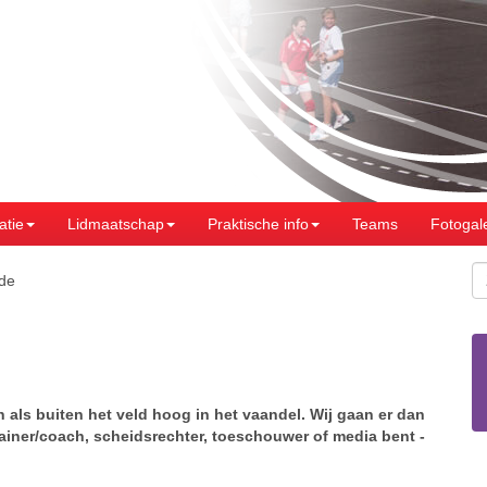
atie
Lidmaatschap
Praktische info
Teams
Fotogale
de
als buiten het veld hoog in het vaandel. Wij gaan er dan
trainer/coach, scheidsrechter, toeschouwer of media bent -