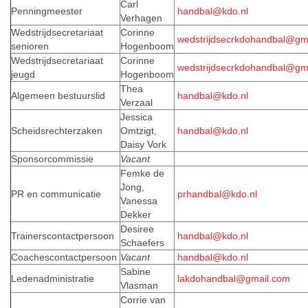
Carl
Penningmeester
handbal@kdo.nl
Verhagen
Wedstrijdsecretariaat
Corinne
wedstrijdsecrkdohandbal@gm
senioren
Hogenboom
Wedstrijdsecretariaat
Corinne
wedstrijdsecrkdohandbal@gm
jeugd
Hogenboom
Thea
Algemeen bestuurslid
handbal@kdo.nl
Verzaal
Jessica
Scheidsrechterzaken
Omtzigt,
handbal@kdo.nl
Daisy Vork
Sponsorcommissie
Vacant
Femke de
Jong,
PR en communicatie
prhandbal@kdo.nl
Vanessa
Dekker
Desiree
Trainerscontactpersoon
handbal@kdo.nl
Schaefers
Coachescontactpersoon
Vacant
handbal@kdo.nl
Sabine
Ledenadministratie
lakdohandbal@gmail.com
Vlasman
Corrie van