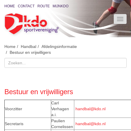
HOME
CONTACT
ROUTE
MIJNKDO
Home
Handbal
Afdelingsinformatie
Bestuur en vrijwilligers
Bestuur en vrijwilligers
Carl
Voorzitter
Verhagen
handbal@kdo.nl
a.i.
Paulien
Secretaris
handbal@kdo.nl
Cornelissen