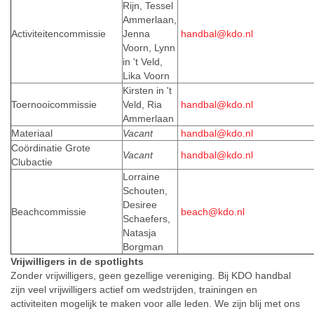
Rijn, Tessel
Ammerlaan,
Activiteitencommissie
Jenna
handbal@kdo.nl
Voorn, Lynn
in 't Veld,
Lika Voorn
Kirsten in 't
Toernooicommissie
Veld, Ria
handbal@kdo.nl
Ammerlaan
Materiaal
Vacant
handbal@kdo.nl
Coördinatie Grote
Vacant
handbal@kdo.nl
Clubactie
Lorraine
Schouten,
Desiree
Beachcommissie
beach@kdo.nl
Schaefers,
Natasja
Borgman
Vrijwilligers in de spotlights
Zonder vrijwilligers, geen gezellige vereniging. Bij KDO handbal
zijn veel vrijwilligers actief om wedstrijden, trainingen en
activiteiten mogelijk te maken voor alle leden. We zijn blij met ons