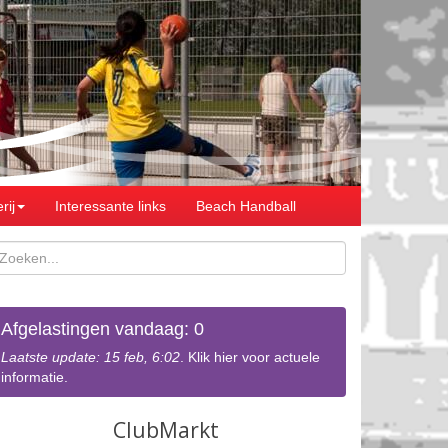
rij
Interessante links
Beach Handball
Afgelastingen vandaag: 0
Laatste update: 15 feb, 6:02
. Klik hier voor actuele
informatie.