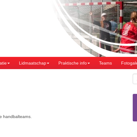
atie
Lidmaatschap
Praktische info
Teams
Fotogale
ze handbalteams.