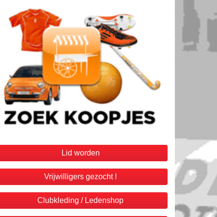
Lid worden
Vrijwilligers gezocht !
Clubkleding / Ledenshop