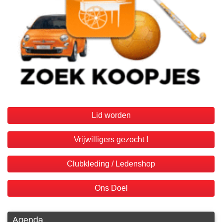
Lid worden
Vrijwilligers gezocht !
Clubkleding / Ledenshop
Ons Doel
Agenda