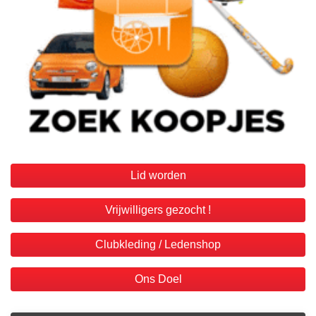
Lid worden
Vrijwilligers gezocht !
Clubkleding / Ledenshop
Ons Doel