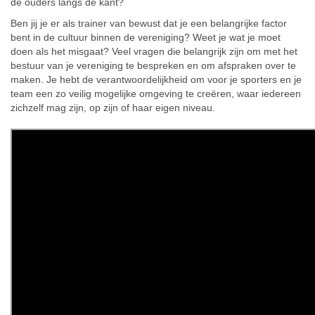
de ouders langs de kant?
Ben jij je er als trainer van bewust dat je een belangrijke factor
bent in de cultuur binnen de vereniging? Weet je wat je moet
doen als het misgaat? Veel vragen die belangrijk zijn om met het
bestuur van je vereniging te bespreken en om afspraken over te
maken. Je hebt de verantwoordelijkheid om voor je sporters en je
team een zo veilig mogelijke omgeving te creëren, waar iedereen
zichzelf mag zijn, op zijn of haar eigen niveau.