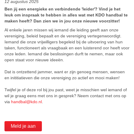
12 augustus 2025
Ben jij een energieke en verbindende 'leider'? Vind je het
leuk om inspraak te hebben in alles wat met KDO handbal te
maken heeft? Dan zien we in jou onze nieuwe voorzitter!
Al enkele jaren missen wij iemand die leiding geeft aan onze
vereniging, beleid bepaalt en de vereniging vertegenwoordigt.
Iemand die onze vrijwilligers begeleid bij de uitvoering van hun
taken, functioneert als vraagbaak en een luisterend oor heeft voor
onze leden. Iemand die beslissingen durft te nemen, maar ook
open staat voor nieuwe ideeën.
Dat is ontzettend jammer, want er zijn genoeg mensen, wensen
en inititiatieven die onze vereniging zo actief en mooi maken!
Twijfel je of deze rol bij jou past, weet je misschien wel iemand of
wil je graag eens met ons in gesprek? Neem contact met ons op
via
handbal@kdo.nl
.
Meld je aan