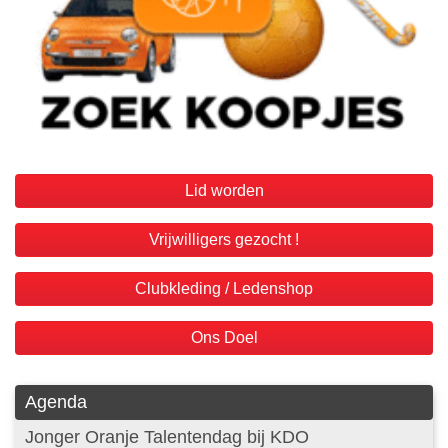
Lid worden
Vrijwilligers gezocht !
Clubkleding / Ledenshop
Ons Doel
Agenda
Jonger Oranje Talentendag bij KDO