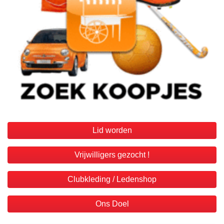
Lid worden
Vrijwilligers gezocht !
Clubkleding / Ledenshop
Ons Doel