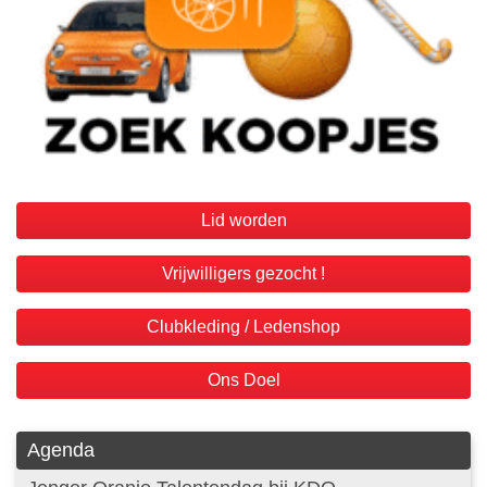
Lid worden
Vrijwilligers gezocht !
Clubkleding / Ledenshop
Ons Doel
Agenda