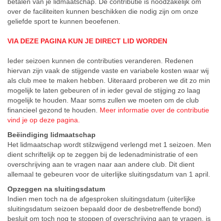
betalen van je lidmaatschap. De contributie is noodzakelijk om
over de faciliteiten kunnen beschikken die nodig zijn om onze
geliefde sport te kunnen beoefenen.
VIA DEZE PAGINA KUN JE DIRECT LID WORDEN
Ieder seizoen kunnen de contributies veranderen. Redenen
hiervan zijn vaak de stijgende vaste en variabele kosten waar wij
als club mee te maken hebben. Uiteraard proberen we dit zo min
mogelijk te laten gebeuren of in ieder geval de stijging zo laag
mogelijk te houden. Maar soms zullen we moeten om de club
financieel gezond te houden.
Meer informatie over de contributie
vind je op deze pagina.
Beëindiging lidmaatschap
Het lidmaatschap wordt stilzwijgend verlengd met 1 seizoen. Men
dient schriftelijk op te zeggen bij de ledenadministratie of een
overschrijving aan te vragen naar aan andere club. Dit dient
allemaal te gebeuren voor de uiterlijke sluitingsdatum van 1 april.
Opzeggen na sluitingsdatum
Indien men toch na de afgesproken sluitingsdatum (uiterlijke
sluitingsdatum seizoen bepaald door de desbetreffende bond)
besluit om toch nog te stoppen of overschrijving aan te vragen, is