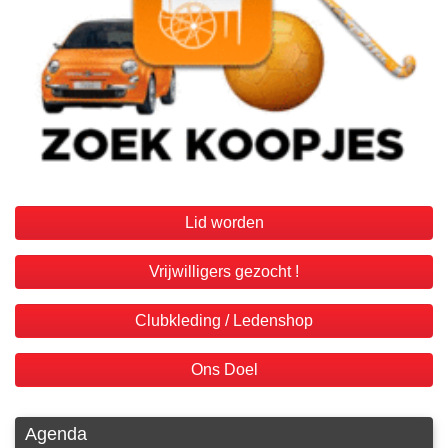
Lid worden
Vrijwilligers gezocht !
Clubkleding / Ledenshop
Ons Doel
Agenda