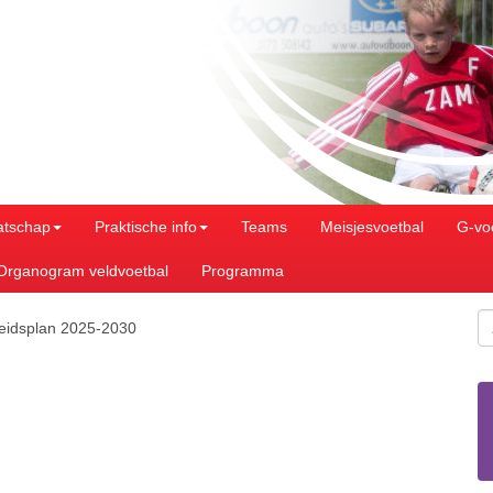
atschap
Praktische info
Teams
Meisjesvoetbal
G-vo
Organogram veldvoetbal
Programma
eidsplan 2025-2030