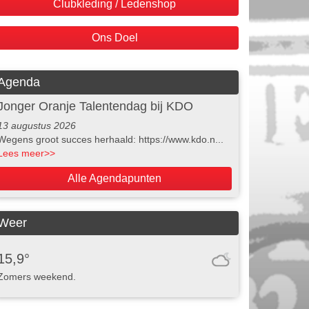
Clubkleding / Ledenshop
Ons Doel
Agenda
Jonger Oranje Talentendag bij KDO
13 augustus 2026
Wegens groot succes herhaald: https://www.kdo.n...
Lees meer
>>
Alle Agendapunten
Weer
15,9°
Zomers weekend