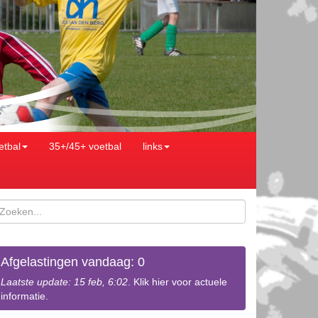
etbal
35+/45+ voetbal
links
Afgelastingen vandaag: 0
Laatste update: 15 feb, 6:02
. Klik hier voor actuele
informatie.