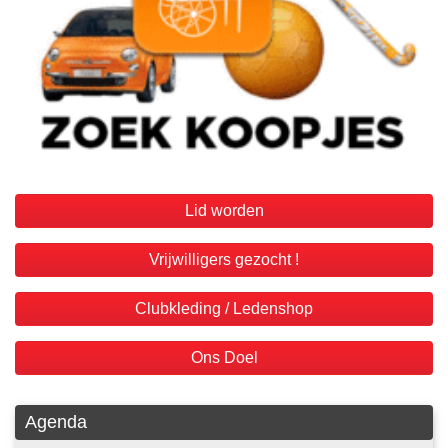
Lid worden
Vrijwilligers gezocht !
Clubkleding / Ledenshop
Ons Doel
Agenda