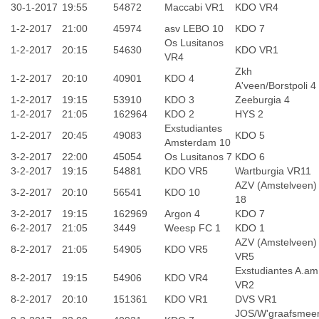
30-1-2017
19:55
54872
Maccabi VR1
KDO VR4
1-2-2017
21:00
45974
asv LEBO 10
KDO 7
Os Lusitanos
1-2-2017
20:15
54630
KDO VR1
VR4
Zkh
1-2-2017
20:10
40901
KDO 4
A'veen/Borstpoli 4
1-2-2017
19:15
53910
KDO 3
Zeeburgia 4
1-2-2017
21:05
162964
KDO 2
HYS 2
Exstudiantes
1-2-2017
20:45
49083
KDO 5
Amsterdam 10
3-2-2017
22:00
45054
Os Lusitanos 7
KDO 6
3-2-2017
19:15
54881
KDO VR5
Wartburgia VR11
AZV (Amstelveen)
3-2-2017
20:10
56541
KDO 10
18
3-2-2017
19:15
162969
Argon 4
KDO 7
6-2-2017
21:05
3449
Weesp FC 1
KDO 1
AZV (Amstelveen)
8-2-2017
21:05
54905
KDO VR5
VR5
Exstudiantes A.am
8-2-2017
19:15
54906
KDO VR4
VR2
8-2-2017
20:10
151361
KDO VR1
DVS VR1
JOS/W'graafsmee