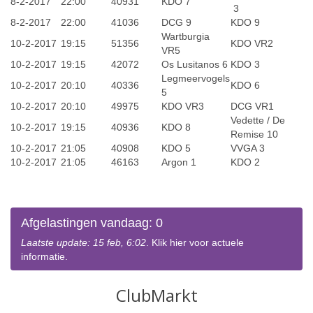
8-2-2017
22:00
40931
KDO 7
3
8-2-2017
22:00
41036
DCG 9
KDO 9
Wartburgia
10-2-2017
19:15
51356
KDO VR2
VR5
10-2-2017
19:15
42072
Os Lusitanos 6
KDO 3
Legmeervogels
10-2-2017
20:10
40336
KDO 6
5
10-2-2017
20:10
49975
KDO VR3
DCG VR1
Vedette / De
10-2-2017
19:15
40936
KDO 8
Remise 10
10-2-2017
21:05
40908
KDO 5
VVGA 3
10-2-2017
21:05
46163
Argon 1
KDO 2
Afgelastingen vandaag: 0
Laatste update: 15 feb, 6:02
. Klik hier voor actuele
informatie.