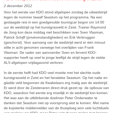
2 december 2012
Voor het eerste van KDO stond afgelopen zondag de uitwedstrijd
tegen de nummer twaalf Seastum op het programma. Na een
geslaagde reis in een goedgevulde touringcar begon om 14:00
uur de wedstrijd op het kunstgrasveld in Zeist. Trainer Raymond
de Jong kon deze middag niet beschikken over Sven Vlasman,
Patrick Schijff (privéomstandigheden) en Erik Verbruggen
(geschorst). Voor aanvang van de wedstrijd werd er één minuut
stilte in acht genomen vanwege het overlijden van Frank
Vlasman. De vader van aanvoerder Sven en fervent KDO-
supporter heeft op veel te jonge leeftijd de strijd tegen de ziekte
ALS afgelopen vrijdagavond verloren.
In de eerste helft had KDO veel moeite met het slechte oude
kunstgrasveld in Zeist en het fanatieke Seastum. Op het natte en
gladde veld begonnen de Kwakelaars erg matig aan de wedstrijd.
Er werd door de Zeistenaren direct druk gezet op de opbouw van
KDO, waardoor het eerste erg moeilijk in de wedstrijd kon komen.
Het was aan de uitblinkende doelman Peter Onderwater te
danken dat Seastum niet op voorsprong wist te komen. Met name
de kopsterke middenvelder van de thuisploeg won vele luchtduels