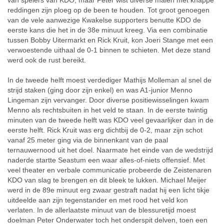
van spelers van KDO, maar Peter wist diverse malen met knappe
reddingen zijn ploeg op de been te houden. Tot groot genoegen
van de vele aanwezige Kwakelse supporters benutte KDO de
eerste kans die het in de 38e minuut kreeg. Via een combinatie
tussen Bobby Uitermarkt en Rick Kruit, kon Joeri Stange met een
verwoestende uithaal de 0-1 binnen te schieten. Met deze stand
werd ook de rust bereikt.
In de tweede helft moest verdediger Mathijs Molleman al snel de
strijd staken (ging door zijn enkel) en was A1-junior Menno
Lingeman zijn vervanger. Door diverse positiewisselingen kwam
Menno als rechtsbuiten in het veld te staan. In de eerste twintig
minuten van de tweede helft was KDO veel gevaarlijker dan in de
eerste helft. Rick Kruit was erg dichtbij de 0-2, maar zijn schot
vanaf 25 meter ging via de binnenkant van de paal
ternauwernood uit het doel. Naarmate het einde van de wedstrijd
naderde startte Seastum een waar alles-of-niets offensief. Met
veel theater en verbale communicatie probeerde de Zeistenaren
KDO van slag te brengen en dit bleek te lukken. Michael Meijer
werd in de 89e minuut erg zwaar gestraft nadat hij een licht tikje
uitdeelde aan zijn tegenstander en met rood het veld kon
verlaten. In de allerlaatste minuut van de blessuretijd moest
doelman Peter Onderwater toch het onderspit delven, toen een