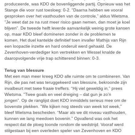
produceerde, was KDO de bovenliggende partij. Opnieuw was het
Stange die voor rust toesloeg: 0-2. “Daarna hebben we vooral
gesproken over het vasthouden van de controle,” aldus Wietsma.
“Je weet dat ze na rust meer risico gaan nemen, dan moet je koel
blijven”.
De tweede helft leverde aanvankelijk weinig grote kansen
op, maar KDO bleef domineren zonder in de problemen te
komen. Het duel kantelde definitief toen invaller Mathijs van Rijn
een loopactie inzette en hard onderuit werd gehaald. De
Zevenhoven-verdediger kon vertrekken en Wessel knalde de
daaropvolgende vrije trap schitterend binnen: 0-3.
Terug van blessure
Met een man meer kreeg KDO alle ruimte om te combineren. Van
Rijn, die pas net was teruggekeerd van blessure, bekroonde zijn
invalbeurt met twee fraaie treffers. “Hij viel geweldig in,” prees
Wietsma. “Twee goals en veel dreiging – dat gun je zo’n
jongen”.
Op de ranglijst doet KDO inmiddels serieus mee om de
bovenste plekken. “We kijken nog steeds van week tot week,”
bleef Wietsma bescheiden. “Maar als we dit niveau vasthouden,
kunnen we lang meedoen bovenin.”
Opvallend was ook het
respect dat de ploeg toonde rondom de wedstrijd. Vooraf werd
stilgestaan bij een overleden speler van Zevenhoven en KDO