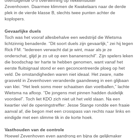
overtuigende 0-5 overwinning op hekkensluiter
Zevenhoven.
Daarmee klimmen de Kwakelaars naar de derde
plek in de vierde klasse B, slechts twee punten achter de
koplopers.
Gevaarlijke duels
Toch was het vooraf allesbehalve een wedstrijd die Wietsma
lichtzinnig benaderde. “Dit soort duels zijn gevaarlijk,” zei hij tegen
Rick FM. “Iedereen verwacht dat je wint, maar als je ze
onderschat, glijd je zo uit op een bananenschil”. Zijn spelers leken
die boodschap ter harte te hebben genomen, want vanaf het
eerste fluitsignaal stond er een geconcentreerde ploeg op het
veld.
De omstandigheden waren niet ideaal. Het zware, natte
grasveld in Zevenhoven veranderde gaandeweg in een glijbaan
van klei. “Het leek soms meer schaatsen dan voetballen,” lachte
Wietsma na afloop. “De jongens met pinnen hadden duidelijk
voordeel”. Toch liet KDO zich niet uit het veld slaan. Na een
kwartier viel de openingstreffer: Jesse Stange rondde een fraaie
aanval af, die begon met een crosspass van rechts naar links en
eindigde met een slimme tik in de korte hoek.
Vasthouden van de controle
Hoewel Zevenhoven even aandrong en bijna de gelijkmaker