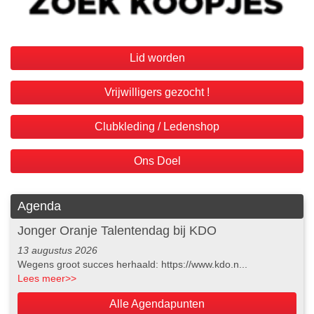
Lid worden
Vrijwilligers gezocht !
Clubkleding / Ledenshop
Ons Doel
Agenda
Jonger Oranje Talentendag bij KDO
13 augustus 2026
Wegens groot succes herhaald: https://www.kdo.n...
Lees meer
>>
Alle Agendapunten