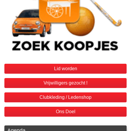
Lid worden
Vrijwilligers gezocht !
Clubkleding / Ledenshop
Ons Doel
Agenda