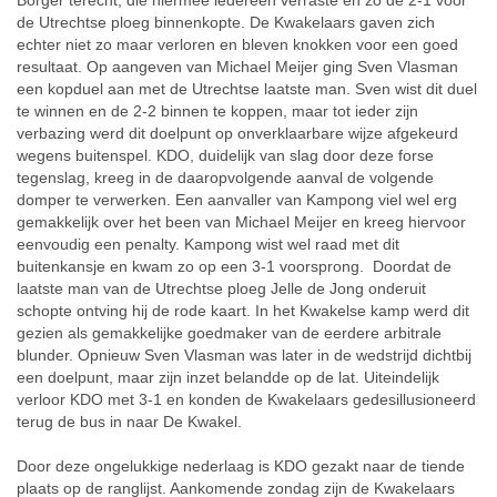
Borger terecht, die hiermee iedereen verraste en zo de 2-1 voor
de Utrechtse ploeg binnenkopte. De Kwakelaars gaven zich
echter niet zo maar verloren en bleven knokken voor een goed
resultaat. Op aangeven van Michael Meijer ging Sven Vlasman
een kopduel aan met de Utrechtse laatste man. Sven wist dit duel
te winnen en de 2-2 binnen te koppen, maar tot ieder zijn
verbazing werd dit doelpunt op onverklaarbare wijze afgekeurd
wegens buitenspel. KDO, duidelijk van slag door deze forse
tegenslag, kreeg in de daaropvolgende aanval de volgende
domper te verwerken. Een aanvaller van Kampong viel wel erg
gemakkelijk over het been van Michael Meijer en kreeg hiervoor
eenvoudig een penalty. Kampong wist wel raad met dit
buitenkansje en kwam zo op een 3-1 voorsprong. Doordat de
laatste man van de Utrechtse ploeg Jelle de Jong onderuit
schopte ontving hij de rode kaart. In het Kwakelse kamp werd dit
gezien als gemakkelijke goedmaker van de eerdere arbitrale
blunder. Opnieuw Sven Vlasman was later in de wedstrijd dichtbij
een doelpunt, maar zijn inzet belandde op de lat. Uiteindelijk
verloor KDO met 3-1 en konden de Kwakelaars gedesillusioneerd
terug de bus in naar De Kwakel.
Door deze ongelukkige nederlaag is KDO gezakt naar de tiende
plaats op de ranglijst. Aankomende zondag zijn de Kwakelaars