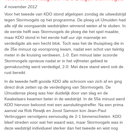
4 november 2012
Voor het tweede van KDO stond afgelopen zondag de uitwedstrijd
tegen Stormvogels op het programma. De ploeg uit IJmuiden had
alle vijf de voorgaande wedstrijden winnend weten af te sluiten. In
de eerste helft was Stormvogels de ploeg die het spel maakte,
maar KDO stond in het eerste half uur zijn mannetje en
verdedigde als een hecht blok. Toch was het de thuisploeg die in
de 35e minuut op voorsprong kwam, nadat een schot van twintig
meter in de kruising verdween, 1-0. Een minuut later scoorde
Stormvogels opnieuw nadat er in het vijfmeter gebied te
gemakzuchtig werd verdedigd, 2-0. Met deze stand werd ook de
rust bereikt.
In de tweede helft gooide KDO alle schroom van zich af en ging
direct druk zetten op de verdediging van Stormvogels. De
IJmuidense ploeg was hier duidelijk door van slag en de
Kwakelaars kwamen beter in de wedstrijd. In de 55e minuut werd
KDO hiervoor beloond met een aansluitingstreffer. Na een prima
aanval via Rob Rewijk en Joost Samson kon Jean-Paul
Verbruggen vervolgens eenvoudig de 2-1 binnenschieten. KDO
bleef streden voor wat het waard was, maar Stormvogels was in
deze wedstrijd individueel sterker dan het tweede en wist nog