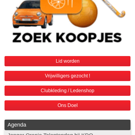
Lid worden
Vrijwilligers gezocht !
Clubkleding / Ledenshop
Ons Doel
Agenda