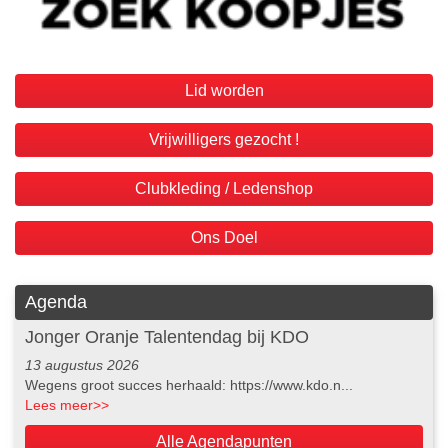
Lid worden
Vrijwilligers gezocht !
Clubkleding / Ledenshop
Ons Doel
Agenda
Jonger Oranje Talentendag bij KDO
13 augustus 2026
Wegens groot succes herhaald: https://www.kdo.n...
Lees meer
>>
Alle Agendapunten