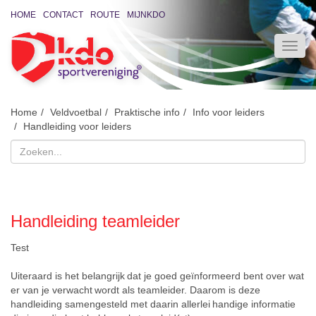
HOME
CONTACT
ROUTE
MIJNKDO
Home
Veldvoetbal
Praktische info
Info voor leiders
Handleiding voor leiders
Handleiding teamleider
Test
Uiteraard is
het belangrijk
dat je
goed
geïnformeerd bent
over wat
er van
je verwacht
wordt als teamlei
d
er. Daarom
is
deze
han
d
leiding sa
m
engesteld met
daarin allerlei
handige
informatie