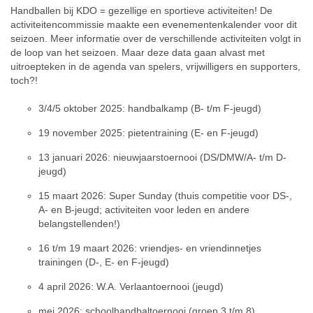
Handballen bij KDO = gezellige en sportieve activiteiten! De
activiteitencommissie maakte een evenementenkalender voor dit
seizoen. Meer informatie over de verschillende activiteiten volgt in
de loop van het seizoen. Maar deze data gaan alvast met
uitroepteken in de agenda van spelers, vrijwilligers en supporters,
toch?!
3/4/5 oktober 2025: handbalkamp (B- t/m F-jeugd)
19 november 2025: pietentraining (E- en F-jeugd)
13 januari 2026: nieuwjaarstoernooi (DS/DMW/A- t/m D-
jeugd)
15 maart 2026: Super Sunday (thuis competitie voor DS-,
A- en B-jeugd; activiteiten voor leden en andere
belangstellenden!)
16 t/m 19 maart 2026: vriendjes- en vriendinnetjes
trainingen (D-, E- en F-jeugd)
4 april 2026: W.A. Verlaantoernooi (jeugd)
mei 2026: schoolhandbaltoernooi (groep 3 t/m 8)