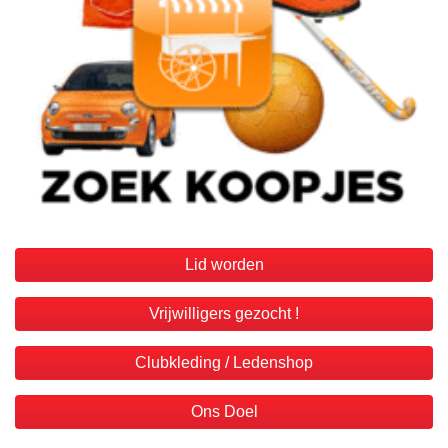
Lid worden
Vrijwilligers gezocht !
Clubkleding / Ledenshop
Ons Doel