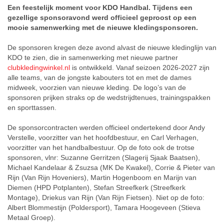
Een feestelijk moment voor KDO Handbal. Tijdens een
gezellige sponsoravond werd officieel geproost op een
mooie samenwerking met de nieuwe kledingsponsoren.
De sponsoren kregen deze avond alvast de nieuwe kledinglijn van
KDO te zien, die in samenwerking met nieuwe partner
clubkledingwinkel.nl
is ontwikkeld. Vanaf seizoen 2026-2027 zijn
alle teams, van de jongste kabouters tot en met de dames
midweek, voorzien van nieuwe kleding. De logo’s van de
sponsoren prijken straks op de wedstrijdtenues, trainingspakken
en sporttassen.
De sponsorcontracten werden officieel ondertekend door Andy
Verstelle, voorzitter van het hoofdbestuur, en Carl Verhagen,
voorzitter van het handbalbestuur. Op de foto ook de trotse
sponsoren, vlnr: Suzanne Gerritzen (Slagerij Sjaak Baatsen),
Michael Kandelaar & Zsuzsa (MK De Kwakel), Corrie & Pieter van
Rijn (Van Rijn Hoveniers), Martin Hogenboom en Marijn van
Diemen (HPD Potplanten), Stefan Streefkerk (Streefkerk
Montage), Driekus van Rijn (Van Rijn Fietsen). Niet op de foto:
Albert Blommestijn (Poldersport), Tamara Hoogeveen (Stieva
Metaal Groep).