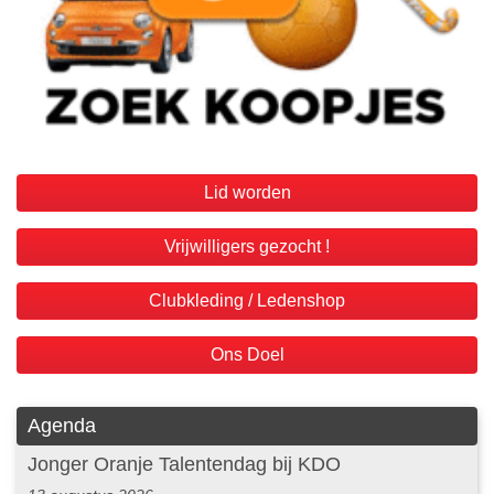
Lid worden
Vrijwilligers gezocht !
Clubkleding / Ledenshop
Ons Doel
Agenda
Jonger Oranje Talentendag bij KDO