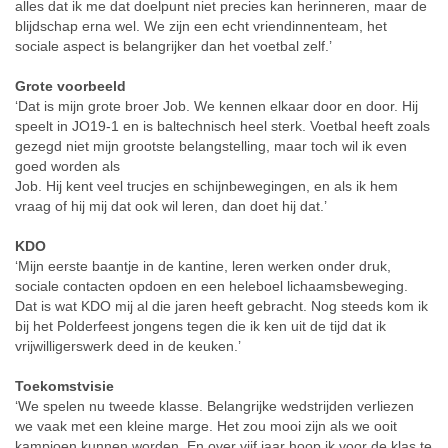
alles dat ik me dat doelpunt niet precies kan herinneren, maar de
blijdschap erna wel. We zijn een echt vriendinnenteam, het
sociale aspect is belangrijker dan het voetbal zelf.’
Grote voorbeeld
‘Dat is mijn grote broer Job. We kennen elkaar door en door. Hij
speelt in JO19-1 en is baltechnisch heel sterk. Voetbal heeft zoals
gezegd niet mijn grootste belangstelling, maar toch wil ik even
goed worden als
Job. Hij kent veel trucjes en schijnbewegingen, en als ik hem
vraag of hij mij dat ook wil leren, dan doet hij dat.’
KDO
‘Mijn eerste baantje in de kantine, leren werken onder druk,
sociale contacten opdoen en een heleboel lichaamsbeweging.
Dat is wat KDO mij al die jaren heeft gebracht. Nog steeds kom ik
bij het Polderfeest jongens tegen die ik ken uit de tijd dat ik
vrijwilligerswerk deed in de keuken.’
Toekomstvisie
‘We spelen nu tweede klasse. Belangrijke wedstrijden verliezen
we vaak met een kleine marge. Het zou mooi zijn als we ooit
kampioen kunnen worden. En over vijf jaar hoop ik voor de klas te