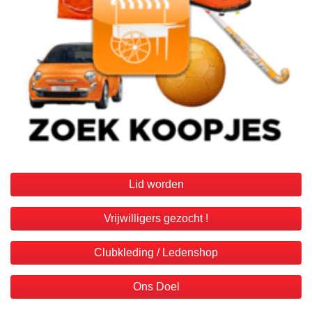
Lid worden
Vrijwilligers gezocht !
Clubkleding / Ledenshop
Ons Doel