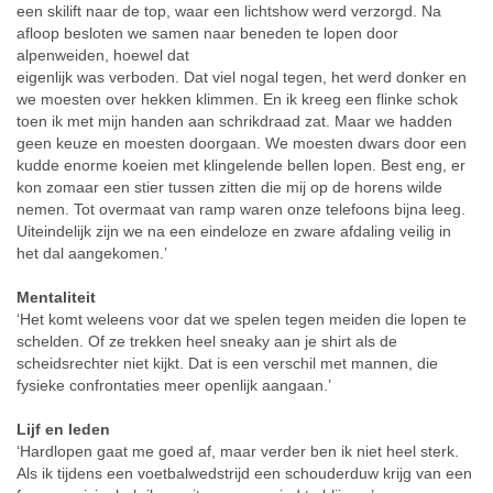
een skilift naar de top, waar een lichtshow werd verzorgd. Na
afloop besloten we samen naar beneden te lopen door
alpenweiden, hoewel dat
eigenlijk was verboden. Dat viel nogal tegen, het werd donker en
we moesten over hekken klimmen. En ik kreeg een flinke schok
toen ik met mijn handen aan schrikdraad zat. Maar we hadden
geen keuze en moesten doorgaan. We moesten dwars door een
kudde enorme koeien met klingelende bellen lopen. Best eng, er
kon zomaar een stier tussen zitten die mij op de horens wilde
nemen. Tot overmaat van ramp waren onze telefoons bijna leeg.
Uiteindelijk zijn we na een eindeloze en zware afdaling veilig in
het dal aangekomen.’
Mentaliteit
‘Het komt weleens voor dat we spelen tegen meiden die lopen te
schelden. Of ze trekken heel sneaky aan je shirt als de
scheidsrechter niet kijkt. Dat is een verschil met mannen, die
fysieke confrontaties meer openlijk aangaan.’
Lijf en leden
‘Hardlopen gaat me goed af, maar verder ben ik niet heel sterk.
Als ik tijdens een voetbalwedstrijd een schouderduw krijg van een