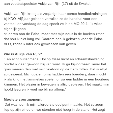
aan
voetbalspeelster Aukje van Rijn (17) uit de Kwakel.
Aukje van Rijn kreeg als zesjarige haar eerste handbaltrainingen
bij KDO. Vijf jaar geleden verruilde ze de handbal voor een
voetbal, en vandaag de dag speelt ze in de MO 20-1. ‘Ik wilde
eigenlijk gaan
studeren aan de Pabo, maar met mijn neus in de boeken zitten,
dat hou ik niet lang vol. Daarom heb ik gekozen voor de Pabo-
ALO, zodat ik later ook gymlessen kan geven.’
Wie is Aukje van Rijn?
‘Een echt buitenmens. Dol op frisse lucht en lichaamsbeweging,
omdat ik daar gewoon blij van word. Ik ga bijvoorbeeld liever het
gras maaien dan met mijn telefoon op de bank zitten. Dat is altijd
zo geweest. Mijn opa en oma hadden een boerderij, daar mocht
ik als kind met lammetjes spelen of via een ladder in een hooiberg
klimmen. Het plezier in bewegen is altijd gebleven. Het maakt mijn
hoofd leeg en ik voel me blij na afloop.’
Mooiste sportmoment
‘Dat was toen ik mijn allereerste doelpunt maakte. Het seizoen
liep op zijn einde en we stonden niet hoog in de stand. Het zegt