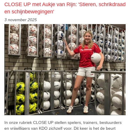
CLOSE UP met Aukje van Rijn: 'Stieren, schrikdraad
en schijnbewegingen'
3 november 2025
In onze rubriek CLOSE UP stellen spelers, trainers, bestuurders
en
vrijwilligers van KDO zichzelf voor. Dit keer is het de beurt