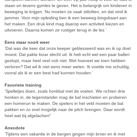
staan en tevens gymles te geven. Het is belangrijk om kinderen in
beweging te krijgen. Nu moeten ze vaak stilzitten, en dat vind ik
jammer. Voor mijn opleiding ben ik een beweeg-bingokaart aan
het maken. Een druk kind mag daarop een activiteit kiezen en
uitvoeren. Daarna komen ze rustiger terug in de les.’
Eens maar nooit weer
‘Dat was die keer dat onze keeper geblesseerd was en ik op doel
moest. Dat pakte bizar slecht uit. Ik heb echt wel een paar ballen
gestopt, maar heel veel ook niet. Met hoeveel we toen hebben
verloren? Dat wil ik niet eens meer weten. Ik voelde me schuldig,
vooral als ik er een best had kunnen houden.’
Favoriete training
‘Spelletjes doen, zoals honkbal met de voeten. We richten drie
honken in, de tegenstander mag de bal inschieten en proberen
een homerun te maken. De spelers in het veld moeten de bal
pakken en zo snel mogelijk naar de pitch brengen. Daar wordt
heel wat bij afgelachen!’
Anecdote
‘Tijdens een vakantie in de bergen gingen mijn broer en ik met