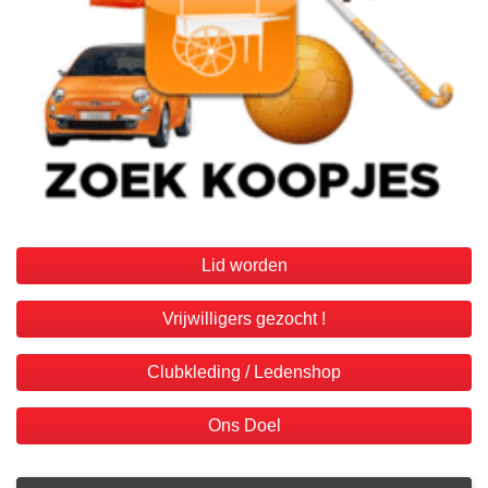
Lid worden
Vrijwilligers gezocht !
Clubkleding / Ledenshop
Ons Doel