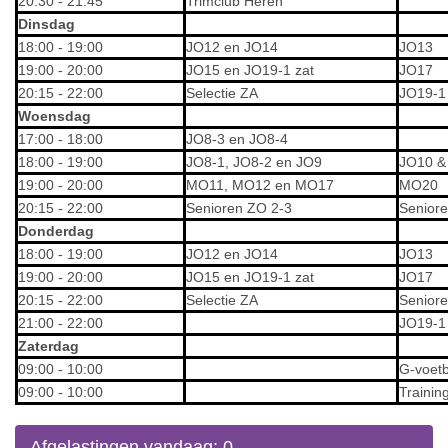
20:30 - 21:45
Trimclub Heren
Dinsdag
18:00 - 19:00
JO12 en JO14
JO13
19:00 - 20:00
JO15 en JO19-1 zat
JO17
20:15 - 22:00
Selectie ZA
JO19-1 
Woensdag
17:00 - 18:00
JO8-3 en JO8-4
18:00 - 19:00
JO8-1, JO8-2 en JO9
JO10 &
19:00 - 20:00
MO11, MO12 en MO17
MO20
20:15 - 22:00
Senioren ZO 2-3
Senior
Donderdag
18:00 - 19:00
JO12 en JO14
JO13
19:00 - 20:00
JO15 en JO19-1 zat
JO17
20:15 - 22:00
Selectie ZA
Senior
21:00 - 22:00
JO19-1 
Zaterdag
09:00 - 10:00
G-voetb
09:00 - 10:00
Trainin
Afgelastingen vandaag: 0