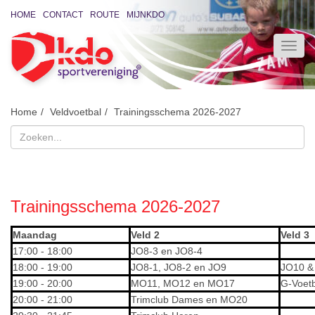
HOME
CONTACT
ROUTE
MIJNKDO
Home
Veldvoetbal
Trainingsschema 2026-2027
Trainingsschema 2026-2027
Maandag
Veld 2
Veld 3
17:00 - 18:00
JO8-3 en JO8-4
18:00 - 19:00
JO8-1, JO8-2 en JO9
JO10 &
19:00 - 20:00
MO11, MO12 en MO17
G-Voetb
20:00 - 21:00
Trimclub Dames en MO20