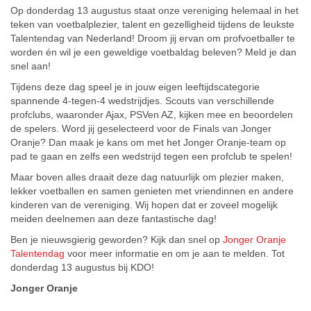
Op donderdag 13 augustus staat onze vereniging helemaal in het
teken van voetbalplezier, talent en gezelligheid tijdens de leukste
Talentendag van Nederland! Droom jij ervan om profvoetballer te
worden én wil je een geweldige voetbaldag beleven? Meld je dan
snel aan!
Tijdens deze dag speel je in jouw eigen leeftijdscategorie
spannende 4-tegen-4 wedstrijdjes. Scouts van verschillende
profclubs, waaronder
Ajax
,
PSV
en
AZ
, kijken mee en beoordelen
de spelers. Word jij geselecteerd voor de Finals van
Jonger
Oranje
? Dan maak je kans om met het Jonger Oranje-team op
pad te gaan en zelfs een wedstrijd tegen een profclub te spelen!
Maar boven alles draait deze dag natuurlijk om plezier maken,
lekker voetballen en samen genieten met vriendinnen en andere
kinderen van de vereniging. Wij hopen dat er zoveel mogelijk
meiden deelnemen aan deze fantastische dag!
Ben je nieuwsgierig geworden? Kijk dan snel op
Jonger Oranje
Talentendag
voor meer informatie en om je aan te melden. Tot
donderdag 13 augustus bij KDO!
Jonger Oranje