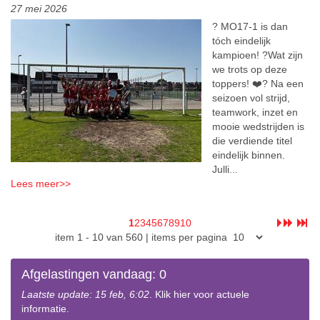
27 mei 2026
? MO17-1 is dan
tóch eindelijk
kampioen! ?Wat zijn
we trots op deze
toppers! ❤️? Na een
seizoen vol strijd,
teamwork, inzet en
mooie wedstrijden is
die verdiende titel
eindelijk binnen.
Julli...
Lees meer
>>
1
2
3
4
5
6
7
8
9
10
item
1
-
10
van 560 | items per pagina
Afgelastingen vandaag: 0
Laatste update: 15 feb, 6:02
. Klik hier voor actuele
informatie.