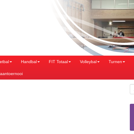
etbal
Handbal
FIT Totaal
Volleybal
Turnen
aantoernooi