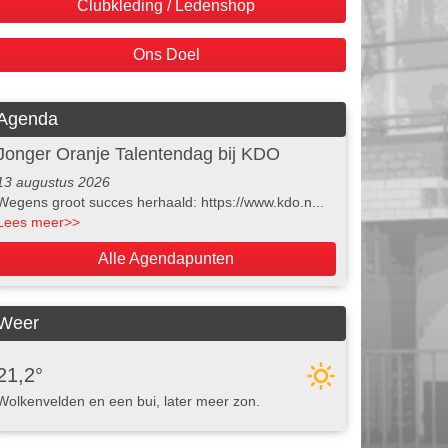
Clubkleding / Ledenshop
Ons Doel
Agenda
Jonger Oranje Talentendag bij KDO
13 augustus 2026
Wegens groot succes herhaald: https://www.kdo.n...
Lees meer
>>
Alle Agendapunten
Weer
21,2°
Wolkenvelden en een bui, later meer zon