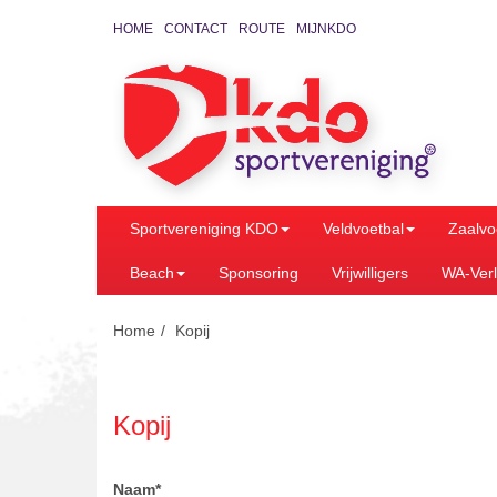
HOME
CONTACT
ROUTE
MIJNKDO
Sportvereniging KDO
Veldvoetbal
Zaalvo
Beach
Sponsoring
Vrijwilligers
WA-Verl
Home
Kopij
Kopij
Naam
*